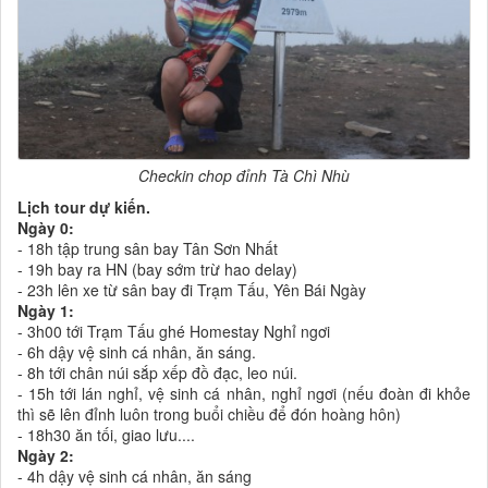
Checkin chop đỉnh Tà Chì Nhù
Lịch tour dự kiến.
Ngày 0:
- 18h tập trung sân bay Tân Sơn Nhất
- 19h bay ra HN (bay sớm trừ hao delay)
- 23h lên xe từ sân bay đi Trạm Tấu, Yên Bái Ngày
Ngày 1:
- 3h00 tới Trạm Tấu ghé Homestay Nghỉ ngơi
- 6h dậy vệ sinh cá nhân, ăn sáng.
- 8h tới chân núi sắp xếp đồ đạc, leo núi.
- 15h tới lán nghỉ, vệ sinh cá nhân, nghỉ ngơi (nếu đoàn đi khỏe
thì sẽ lên đỉnh luôn trong buổi chiều để đón hoàng hôn)
- 18h30 ăn tối, giao lưu....
Ngày 2:
- 4h dậy vệ sinh cá nhân, ăn sáng