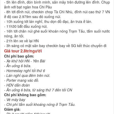
- 5h lên đỉnh, đón bình minh, săn mây trên đường lên đỉnh. Chụp
ảnh với bạt ngàn hoa Chi Pâu
- 8h tới đỉnh núi, checkin chop Tà Chì Nhù, đỉnh núi cao thứ 7 VN
ở độ cao 2.979m sau đó xuống núi.
- 10h xuống tới lán nghỉ, thu dọn đồ đạc, ăn trưa ở lán.
- 11h30 bắt đầu xuống núi.
- 16h tới chân núi ghé suối khoán nóng Trạm Tấu, tắm suối nước
nóng, ăn tối.
- 21h lên xe về lại HN
- 3h sáng có mặt sân bay checkin bay về SG kết thúc chuyến đi
Giá tour 2.8tr/người
Chi phí bao gồm:
- Xe khứ hồi HN - Yên Bái
- Ăn uống 6 bữa.
- Homestay nghỉ tối thứ 6
- Lán nghỉ qua đêm trên núi.
- Porter mang vác đồ.
- HDV dẫn đoàn
- Ăn uống 6 bữa, từ sáng thứ 7 đến tối CN
Chi phí không bao gồm:
- Vé máy bay
- Chi phí tắm suối khoáng nóng ở Trạm Tấu.
Giảm giá:
- Đk 2 người giảm 50k/người